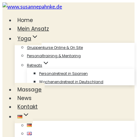
Zum
Inhalt
Home
springen
Mein Ansatz
Yoga
Gruppenkurse Online & On Site
Personaltraining & Mentoring
Retreats
Personalretreat in Spanien
Wochenendretreat in Deutschland
Massage
News
Kontakt