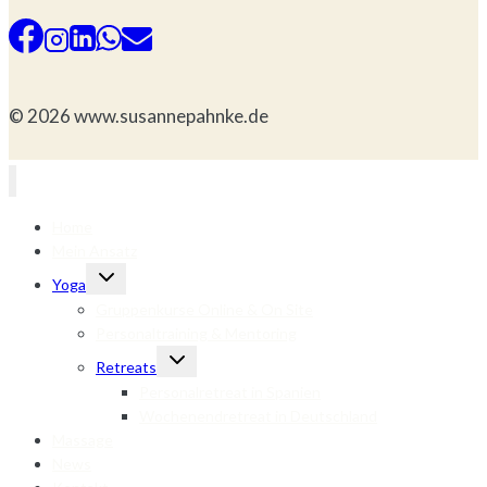
© 2026 www.susannepahnke.de
Home
Mein Ansatz
Untermenü
Yoga
umschalten
Gruppenkurse Online & On Site
Personaltraining & Mentoring
Untermenü
Retreats
umschalten
Personalretreat in Spanien
Wochenendretreat in Deutschland
Massage
News