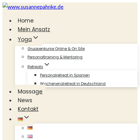
Zum
Inhalt
Home
springen
Mein Ansatz
Yoga
Gruppenkurse Online & On Site
Personaltraining & Mentoring
Retreats
Personalretreat in Spanien
Wochenendretreat in Deutschland
Massage
News
Kontakt