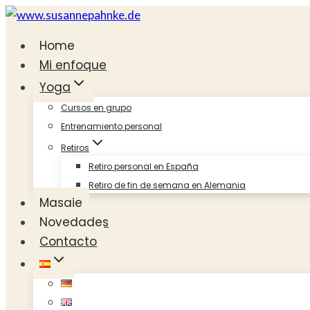
Saltar
al
Home
contenido
Mi enfoque
Yoga
Cursos en grupo
Entrenamiento personal
Retiros
Retiro personal en España
Retiro de fin de semana en Alemania
Masaje
Novedades
Contacto