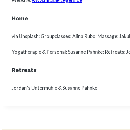
Website:
www.michaelzegers.de
Home
via Unsplash: Groupclasses: Alina Rubo; Massage: Jaku
Yogatherapie & Personal: Susanne Pahnke; Retreats: 
Retreats
Jordan´s Untermühle & Susanne Pahnke