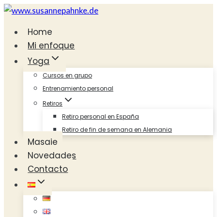
Saltar
al
Home
contenido
Mi enfoque
Yoga
Cursos en grupo
Entrenamiento personal
Retiros
Retiro personal en España
Retiro de fin de semana en Alemania
Masaje
Novedades
Contacto