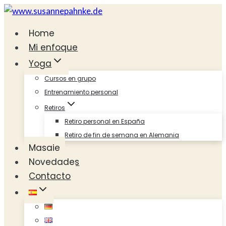
Saltar
al
Home
contenido
Mi enfoque
Yoga
Cursos en grupo
Entrenamiento personal
Retiros
Retiro personal en España
Retiro de fin de semana en Alemania
Masaje
Novedades
Contacto