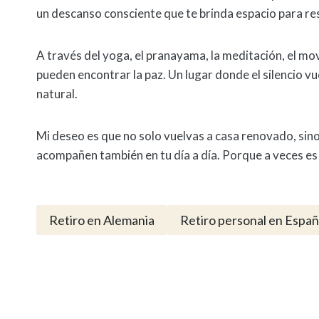
un descanso consciente que te brinda espacio para re
A través del yoga, el pranayama, la meditación, el mov
pueden encontrar la paz. Un lugar donde el silencio v
natural.
Mi deseo es que no solo vuelvas a casa renovado, sin
acompañen también en tu día a día. Porque a veces es
Retiro en Alemania
Retiro personal en Espa