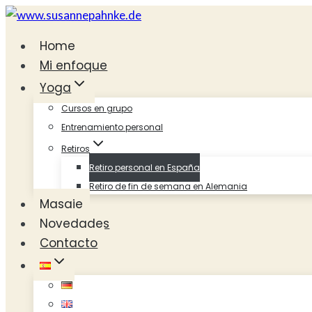
Saltar
al
Home
contenido
Mi enfoque
Yoga
Cursos en grupo
Entrenamiento personal
Retiros
Retiro personal en España
Retiro de fin de semana en Alemania
Masaje
Novedades
Contacto